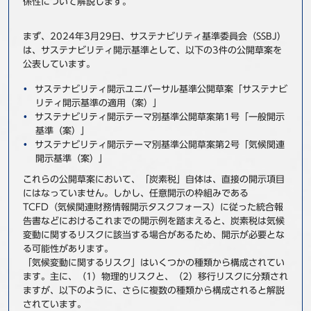
係性について解説します。
事例
まず、2024年3月29日、サステナビリティ基準委員会（SSBJ）
セミナ−
は、サステナビリティ開示基準として、以下の3件の公開草案を
公表しています。
ニュース
サステナビリティ開示ユニバーサル基準公開草案「サステナビ
リティ開示基準の適用（案）」
サステナビリティ開示テーマ別基準公開草案第1号「一般開示
お問い合わせ
基準（案）」
サステナビリティ開示テーマ別基準公開草案第2号「気候関連
開示基準（案）」
BBSグループネットワーク
サステナビリティ
企業情報
これらの公開草案において、「炭素税」自体は、直接の開示項目
株主・投資家情報
採用情報
にはなっていません。しかし、任意開示の枠組みである
TCFD（気候関連財務情報開示タスクフォース）に従った統合報
告書などにおけるこれまでの開示例を踏まえると、炭素税は気候
変動に関するリスクに該当する場合があるため、開示が必要とな
る可能性があります。
「気候変動に関するリスク」はいくつかの種類から構成されてい
ます。主に、（1）物理的リスクと、（2）移行リスクに分類され
ますが、以下のように、さらに複数の種類から構成されると解説
されています。