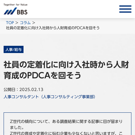
サービス/ソリューション
TOP
コラム
社員の定着化に向け入社時から人財育成のPDCAを回そう
経営会計コンサルティング
製品・ソリューション
人事/給与
BPO
社員の定着化に向け入社時から人財
インサイト
育成のPDCAを回そう
コラム
ホワイトペーパー
公開日：2025.02.13
人事コンサルタント（人事コンサルティング事業部）
調査レポート
対談/鼎談
BBS Group News
Z世代の傾向について、ある調査結果に関する記事に目が留まり
ました。
出版書籍
Z世代の育成や定着化に悩む企業も少なくないと思いますが、こ