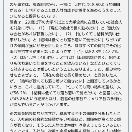
の記事では、調査結果から、一様に「Z世代は〇〇のような傾向
事例
がある」と判断することは人財育成や定着化を進めるうえでリス
クになると提言しています。
セミナ−
調査は、29歳以下の大学卒以上で大手企業に在職している社会人
を対象に行い、（1）「現在の会社で長く勤めたい」と「魅力的
な会社があれば転職したい」、（2）「忙しくても給料が良い仕
ニュース
事がしたい」と「給料は低くとも落ち着いて働きたい」などいず
れの傾向が強いかを分析したところ、ほぼすべての質問でその比
お問い合わせ
率は拮抗する結果となったようです（（1）は52.3%：47.7%、
（2）は51.2%：48.8%）。Z世代は「転職志向が強く、給料よ
りも落ち着いて仕事をすることを望んでいる」などとひとくくり
で対応することは難しいということになります。また、組み合わ
BBSグループネットワーク
サステナビリティ
企業情報
せもさまざまで、「現在の会社で長く勤めたい」と回答した人
株主・投資家情報
採用情報
が、「給料が低くても落ち着いて働きたい」と回答しているかと
いうと、これも拮抗していて、「忙しくても高い給料を望む」人
が56.2%、「給料は低くても落ち着いて働きたい」と回答した人
が43.8%という結果となり、若者の仕事観やキャリア観の多様化
が進んでいることがうかがえます。
別の調査結果になりますが、離職する若手の傾向を分析したとこ
ろ、入社前の社会的な経験が多い社員ほど、離職率が高くなる傾
向が強くなり、そうした人財の比率は年々高まってきているとい
うことです。入社前に複数の企業や職場を経験している人の割合