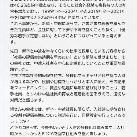
は46.2%と約半数となり、そうした社会的経験を複数持つ人の割
合も増えており、1999年卒～2004年卒と2019年卒～2021年
卒を比較すると22%から44%と倍になっています。
これら事象から、新卒・中途に限らず、さまざまな経験を積んで
きた社員ほど、会社に対して不安や不満を抱くことも多く、「優
秀な若手が定着しない」ということにつながっていると考えま
す。
先日、新卒と中途を半々くらいの比率で採用しているお客様から
「社員の評価実施時期を早めたい」という相談を受けました。そ
の会社では、中途入社者を中心に定着化していくことが重要な課
題でした。
さまざまな社会的経験を持ち、多様化するキャリア観を持つ人財
が増えるなかで、役割や目標をしっかりと本人に伝え、その結果
をフィードバックし、賃金や処遇に早期に結び付けることは、若
手社員、とりわけ中途社員の育成と定着化を図るうえで、適切な
対策だと感じます。
皆さんの会社では、新卒・中途社員に限らず、入社時に期待され
る役割や評価基準について説明を行い、目標設定を行っているで
しょうか？
Z世代に限らず、今後もいっそう人財の多様化は進みます。入社
時からしっかりとPDCAを回す仕組みを整えましょう。