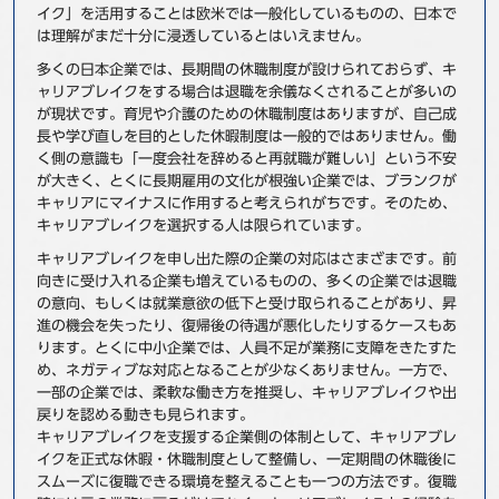
イク」を活用することは欧米では一般化しているものの、日本で
事例
は理解がまだ十分に浸透しているとはいえません。
多くの日本企業では、長期間の休職制度が設けられておらず、キ
セミナ−
ャリアブレイクをする場合は退職を余儀なくされることが多いの
が現状です。育児や介護のための休職制度はありますが、自己成
ニュース
長や学び直しを目的とした休暇制度は一般的ではありません。働
く側の意識も「一度会社を辞めると再就職が難しい」という不安
が大きく、とくに長期雇用の文化が根強い企業では、ブランクが
お問い合わせ
キャリアにマイナスに作用すると考えられがちです。そのため、
キャリアブレイクを選択する人は限られています。
キャリアブレイクを申し出た際の企業の対応はさまざまです。前
BBSグループネットワーク
サステナビリティ
企業情報
向きに受け入れる企業も増えているものの、多くの企業では退職
株主・投資家情報
採用情報
の意向、もしくは就業意欲の低下と受け取られることがあり、昇
進の機会を失ったり、復帰後の待遇が悪化したりするケースもあ
ります。とくに中小企業では、人員不足が業務に支障をきたすた
め、ネガティブな対応となることが少なくありません。一方で、
一部の企業では、柔軟な働き方を推奨し、キャリアブレイクや出
戻りを認める動きも見られます。
キャリアブレイクを支援する企業側の体制として、キャリアブレ
イクを正式な休暇・休職制度として整備し、一定期間の休職後に
スムーズに復職できる環境を整えることも一つの方法です。復職