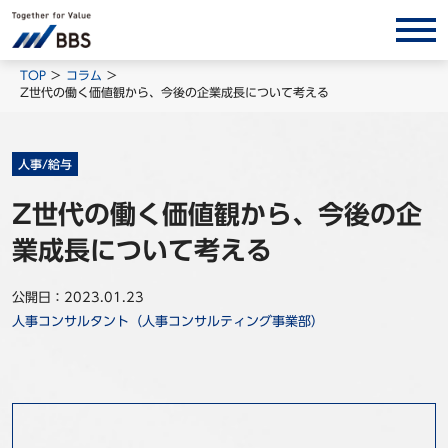
サービス/ソリューション
TOP
コラム
Z世代の働く価値観から、今後の企業成長について考える
経営会計コンサルティング
製品・ソリューション
人事/給与
BPO
Z世代の働く価値観から、今後の企
インサイト
業成長について考える
コラム
ホワイトペーパー
公開日：2023.01.23
人事コンサルタント（人事コンサルティング事業部）
調査レポート
対談/鼎談
BBS Group News
出版書籍