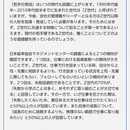
「若手の育成」はいつの時代も話題に上がります。1990年代後
事例
半～2010年代前半までに生まれた世代は「Z世代」と呼ばれて
いますが、今後、会社の管理職やリーダーとなる方はZ世代以降
セミナ−
の人財を指導・育成していく必要があります。そのためにはま
ず、Z世代に共通する特徴について知ることが第一歩であるとい
えます。現代の若手層であるZ世代は、働くことについてどのよ
ニュース
うな価値観を持っているのでしょうか。
お問い合わせ
日本能率協会マネジメントセンターの調査によると2つの傾向が
確認できます。1つ目は、仕事における指導者側への期待が大き
いことです。Z世代は、仕事で行き詰まっている時、自分から上
BBSグループネットワーク
サステナビリティ
企業情報
司・先輩に相談するよりも、行き詰まっている状況を上司・先輩
に察してもらい、フォローしてもらいたいという傾向がありま
株主・投資家情報
採用情報
す。2つ目は、失敗回避的であることです。Z世代の70%が、
「失敗から学ぶことは多く、おそれずに取り組むことが大切であ
る」と回答しています。その一方で、いざ仕事を任された際は、
「失敗したくないため、責任ある大きな仕事は任されたくない」
と50%以上の人が回答しています。また自身の成長について、
「成長のために挑戦するよりも、無理のない範囲で仕事に取り組
みたい」と50%以上の人が回答しています。