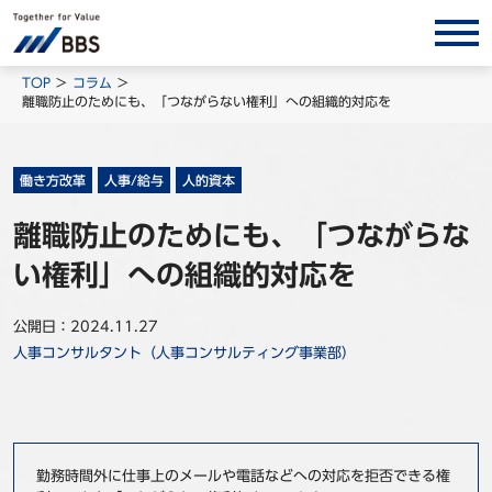
サービス/ソリューション
TOP
コラム
離職防止のためにも、「つながらない権利」への組織的対応を
経営会計コンサルティング
製品・ソリューション
働き方改革
人事/給与
人的資本
BPO
離職防止のためにも、「つながらな
インサイト
い権利」への組織的対応を
コラム
ホワイトペーパー
公開日：2024.11.27
人事コンサルタント（人事コンサルティング事業部）
調査レポート
対談/鼎談
BBS Group News
出版書籍
勤務時間外に仕事上のメールや電話などへの対応を拒否できる権