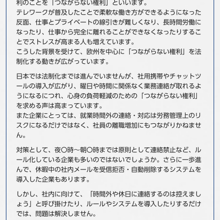
利のことを「つながらない権利」といいます。
事例
テレワークが普及したことで柔軟な働き方ができるようになった
反面、仕事とプライベートの線引きが難しくなり、長時間労働に
なったり、仕事から完全に離れることができなくなったりするこ
セミナ−
とでストレスが高まる人も増えています。
こうした背景を受けて、欧州を中心に「つながらない権利」を法
ニュース
制化する動きが広がっています。
日本では法制化までは進んでいませんが、社用携帯やチャットツ
お問い合わせ
ールの導入が広がり、曜日や時間に関係なく業務連絡が取れるよ
うになるにつれ、心身の負荷軽減のための「つながらない権利」
を求める声は高まっています。
また企業にとっては、就業時間外の連絡・対応は労務管理上のリ
BBSグループネットワーク
サステナビリティ
企業情報
スクになるだけではなく、社員の離職増加にもつながりかねませ
株主・投資家情報
採用情報
ん。
対策として、夜〇時～朝〇時までは原則として連絡禁止など、ル
ール化している企業も多いのではないでしょうか。さらに一歩進
んで、休暇中の社内メールを受信拒否・自動削除するシステムを
導入した企業もあります。
しかし、社内に向けて、「時間外や休日に連絡するのは控えまし
ょう」と呼び掛けたり、ルールやシステムを導入したりするだけ
では、問題は解決しません。