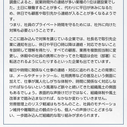
調査によると、就業時間外の連絡が多い業種の1位は建設業でし
た。土日に稼働することが多く、代わりに平日が休みになるた
め、休日でも顧客や取引先から連絡が入ることが多くなるようで
す。
つまり、社員のプライベート時間を守るためには、社外に向けた
対策も必要ということです。
ここに踏み込んで対策を講じている企業では、社長名で取引先企
業に通知を出し、休日や平日〇時以降は連絡・対応できないこと
を説明して理解を得たり、すべての顧客、業務を複数担当制に変
更し、休暇中の社員の携帯にかかってきた電話は会社（部署）に
転送されるようにしたりするといった企業も出てきています。
曜日や時間に関係なく仕事の連絡・対応に追われることの背景に
は、メールやチャットツール、社用携帯などの普及という側面に
加えて、仕事が属人化しがちな体制や、時間に関係なく対応しな
ければならないという風潮など脈々と続いてきた組織風土の側面
もあるでしょう。表面的な声掛けだけではなく、組織体制や風土
改革まで踏み込まなければ、なかなか変わっていきません。
労務管理上のリスク軽減はもちろんのこと、社員のモチベーショ
ン維持や離職防止の観点からも、個人への声掛けにとどまらな
い、一歩踏み込んだ組織的な取り組みが求められます。