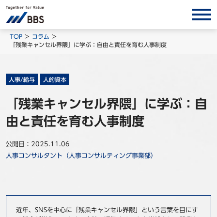
サービス/ソリューション
TOP
コラム
「残業キャンセル界隈」に学ぶ：自由と責任を育む人事制度
経営会計コンサルティング
製品・ソリューション
人事/給与
人的資本
BPO
「残業キャンセル界隈」に学ぶ：自
インサイト
由と責任を育む人事制度
コラム
ホワイトペーパー
公開日：2025.11.06
人事コンサルタント（人事コンサルティング事業部）
調査レポート
対談/鼎談
BBS Group News
出版書籍
近年、SNSを中心に「残業キャンセル界隈」という言葉を目にす