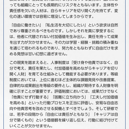
っても組織にとっても長期的にリスクをともないます。主体性や
責任感を欠いた人材は、自らキャリアを切り開く力を持てず、変
化の速い環境では容易に埋没してしまうからです。
「自由に働きたい」「私生活を大切にしたい」という欲求は自然
であり尊重されるべきものです。しかしそれを真に享受するに
は、他者に代替されない付加価値を生み出し、責任を持って成果
を出す力が欠かせません。その力は学習・経験・挑戦の積み重ね
を通じて培われるものであり、努力をともなわずに自由だけを求
める発想は甘い幻想に過ぎません。
この現実を踏まえると、人事制度は「受け身や他責ではなく、自
分で考え、責任を果たし、付加価値を高めながらキャリアを切り
開く人財」を育てる仕組みとして機能する必要があります。等級
制度においては、上位に進むほど主体的な課題発見や改善提案、
自律的な成果創出を等級の要件とし、組織が期待する人財像を明
確に示すことが重要です。評価制度においては、成果だけでなく
「他責にせず行動する」「困難に立ち向かう」「工夫し付加価値
を高める」といった行動プロセスを正当に評価し、安易な自由志
向や他責思考を改めさせる契機とすべきでしょう。そして研修で
は、若手の段階から「自由には責任がともなう」「キャリアは自
分で築くもの」という価値観を繰り返し伝え、行動に結び付けて
いくことが欠かせません。