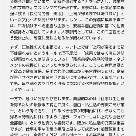
る機会が増えています。定時で退勤することを当然とし、残業を
事例
拒む立場を示すスラング的な表現です。背景には、日本企業に根
強く残る「長時間労働＝美徳」「上司が帰るまでは帰れない」と
いった文化への反発があります。しかし、この界隈に集まる声に
セミナ−
は、耳を傾けるべき正当な主張と、安易な自由志向に基づく他責
の姿勢とが混在しています。人事部門としては、この二面性をど
ニュース
う受け止め、制度に反映させるかが問われています。
まず、正当性のある主張です。ネット上では「上司が帰るまで部
お問い合わせ
下は帰れないというルールは理不尽だ」「成果ではなく滞在時間
で評価されるのは間違っている」「残業前提の業務設計はマネジ
メントの怠慢だ」といった声が見られます。こうした意見は働き
方改革や健康確保、採用力強化の観点からも合理的であり、企業
BBSグループネットワーク
サステナビリティ
企業情報
が是正すべき古い慣習を浮き彫りにするものです。人事部門とし
株主・投資家情報
採用情報
ても、耳を塞ぐのではなく改善につなげるべき建設的な指摘とい
えるでしょう。
一方で、危うい発想も存在します。典型的なのは「仕事は生活費
を得るための最低限の範囲で良く、自由＝私生活の充実こそが第
一」という考え方や、「やるべき仕事が時間内に終わらなくても
帰る＝時間内に終わるように指示・フォローしない上司や会社が
全部悪い」という他責的な姿勢です。確かに私生活の充実は重要
ですが、仕事を単なる糧の手段と見なして成長や付加価値創出を
放棄したり、全責任を外部に押し付けたりする姿勢は、個人にと