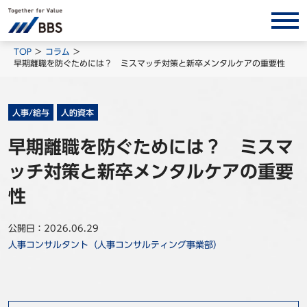
サービス/ソリューション
TOP
コラム
早期離職を防ぐためには？ ミスマッチ対策と新卒メンタルケアの重要性
経営会計コンサルティング
製品・ソリューション
人事/給与
人的資本
BPO
早期離職を防ぐためには？ ミスマ
インサイト
ッチ対策と新卒メンタルケアの重要
コラム
性
ホワイトペーパー
調査レポート
公開日：2026.06.29
人事コンサルタント（人事コンサルティング事業部）
対談/鼎談
BBS Group News
出版書籍