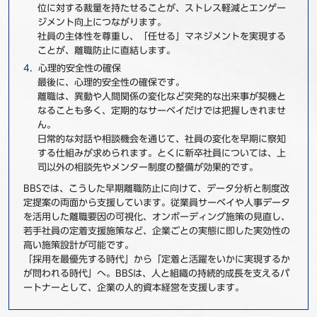
位に対する裁量を持たせることが、ストレス軽減とエンゲー
ジメント向上につながります。
社員の主体性を尊重し、「任せる」マネジメントを実現する
ことが、離職防止に直結します。
心理的安全性の確保
最後に、心理的安全性の確保です。
離職は、異動や人間関係の変化など突発的な出来事が契機と
なることも多く、定期的なサーベイだけでは把握しきれませ
ん。
日常的な対話や相談機会を通じて、社員の変化を早期に察知
する仕組みが求められます。とくに新卒社員については、上
司以外の相談先やメンター制度の整備が効果的です。
BBSでは、こうした早期離職防止に向けて、データ分析と制度改
定提案の両面から支援しています。従業員サーベイや人事データ
を活用した離職要因の可視化、オンボーディング施策の見直し、
若手社員の定着支援施策など、企業ごとの実態に即した実効性の
高い施策設計が可能です。
「採用を最優先する時代」から「定着と活躍をいかに実現するか
が問われる時代」へ。BBSは、人と組織の持続的成長を支えるパ
ートナーとして、企業の人的資本経営を支援します。