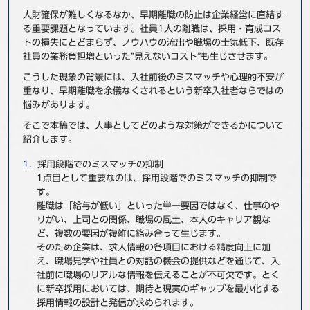
人財確保が難しくなるなか、早期離職の防止は企業経営に直結す
事例
る重要課題となっています。社員1人の離職は、採用・育成コス
トの損失にとどまらず、ノウハウの流出や職場の士気低下、既存
セミナ−
社員の業務負担増といった“見えないコスト”も生じさせます。
こうした現象の背景には、入社前後のミスマッチや心理的不安が
ニュース
重なり、早期離職を余儀なくされるという新卒入社者ならではの
悩みがあります。
お問い合わせ
そこで本稿では、人事としてどのような対策ができるかについて
紹介します。
BBSグループネットワーク
採用段階でのミスマッチの抑制
サステナビリティ
企業情報
1点目として重要なのは、採用段階でのミスマッチの抑制で
株主・投資家情報
採用情報
す。
離職は「給与が低い」といった単一要因ではなく、仕事のや
りがい、上司との関係、職場の風土、本人のキャリア観な
ど、複数の要因が複雑に絡み合って生じます。
そのため企業は、求人情報の各項目における精度向上に加
え、職場見学や社員との対話の機会の提供などを通じて、入
社前に職場のリアルな情報を伝えることが不可欠です。とく
に新卒採用においては、期待と現実のギャップを最小化する
採用情報の設計と発信が求められます。