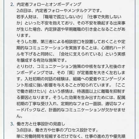
内定者フォローとオンボーディング
2点目は、内定者フォローやメンタルケアです。
若手人財は、「職場で孤立しないか」「仕事で失敗しない
か」といった不安を抱えており、その不安を喚起する出来事
が生じた場合、内定辞退や早期離職の引き金となることがあ
ります。
そうした際、第三者による相談窓口を設置しておくことや定
期的なコミュニケーションを実施することは、心理的ハード
ルを下げると同時に、「会社に支えられている」という実感
を醸成する有効な施策です。
とりわけ、コミュニケーション施策の中核をなす入社後のオ
ンボーディングでは、その「質」が定着度を大きく左右しま
す。入社初期の対話の経験は、組織への愛着やエンゲージメ
ント形成に強い影響を与えることが知られています。「ここ
で働き続けたい」という感情は、待遇面以上に離職を抑制す
る要因となります。そうした効果を生み出すためには、配属
初期の丁寧な受け入れ、定期的なフォロー面談、適切なフィ
ードバックなど、計画的なコミュニケーションが欠かせませ
ん。
働き方と仕事設計の見直し
3点目は、働き方や仕事のプロセス設計です。
単に労働時間を短縮するだけでなく、仕事の進め方や優先順